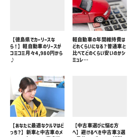
【徳島県でカーリースな
軽自動車の年間維持費は
ら！】軽自動車のリースが
どれくらいになる？普通車と
コミコミ月々4,980円から
比べてどのくらい安いのかシ
♪
ミュレ…
【あなたに最適なクルマはど
【中古車選びに悩む方
っち？】新車と中古車のメ
へ】避けるべき中古車３選