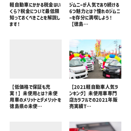
軽自動車にかかる税金はい
ジムニーが人気であり続ける
くら？税金について最低限
6つ魅力とは？憧れのジムニ
知っておくべきことを解説し
ーを存分に満喫しよう！
ます！
【徳島…
【低価格で保証も充
【2021軽自動車人気ラ
実！】未使用とは？未使
ンキング】未使用車専門
用車のメリットとデメリットを
店カラフルでの2021年販
徳島県の未使…
売実績T…