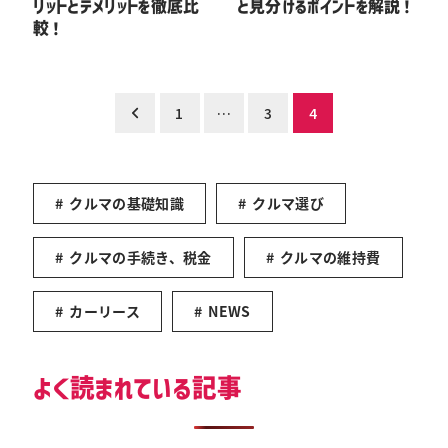
リットとデメリットを徹底比
と見分けるポイントを解説！
較！
投
1
…
3
4
稿
の
クルマの基礎知識
クルマ選び
ペ
ー
クルマの手続き、税金
クルマの維持費
ジ
送
カーリース
NEWS
り
よく読まれている記事