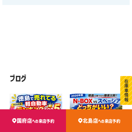
ブログ
在庫車情報
国府店
北島店
への
来店予約
への
来店予約