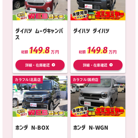
ダイハツ ムーヴキャンバ
ダイハツ ダイハツ
ス
149.8
149.8
万円
万円
総額
総額
詳細・在庫確認
詳細・在庫確認
カラフル!北島店
カラフル!国府店
ホンダ N-BOX
ホンダ N-WGN