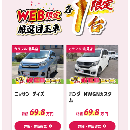
カラフル!北島店
カラフル!北島店
ニッサン デイズ
ホンダ NWGNカスタ
ム
69.8
69.8
万円
万円
総額
総額
詳細・在庫確認
詳細・在庫確認