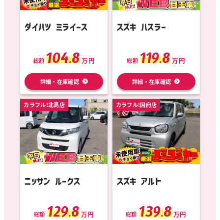
ダイハツ ミライース
スズキ ハスラー
104.8
119.8
万円
万円
総額
総額
詳細・在庫確認
詳細・在庫確認
カラフル!北島店
カラフル!国府店
ニッサン ルークス
スズキ アルト
129.8
139.8
万円
万円
総額
総額