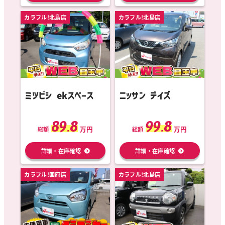
カラフル!北島店
カラフル!北島店
ミツビシ ekスペース
ニッサン デイズ
89.8
99.8
万円
万円
総額
総額
詳細・在庫確認
詳細・在庫確認
カラフル!国府店
カラフル!北島店