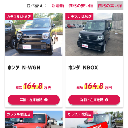
並べ替え：
新着順
価格の安い順
価格の高い順
カラフル!北島店
カラフル!北島店
ホンダ N-WGN
ホンダ ＮＢＯＸ
164.8
164.8
万円
万円
総額
総額
詳細・在庫確認
詳細・在庫確認
カラフル!国府店
カラフル!北島店