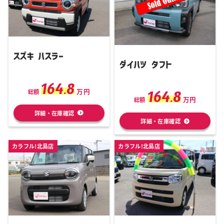
スズキ ハスラー
ダイハツ タフト
164.8
万円
164.8
総額
万円
総額
詳細・在庫確認
詳細・在庫確認
カラフル!北島店
カラフル!北島店