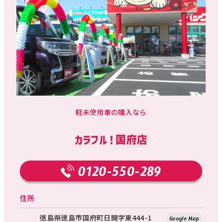
軽未使用車の購入なら
カラフル！国府店
0120-550-289
住所
徳島県徳島市国府町日開字東444-1
Google Map