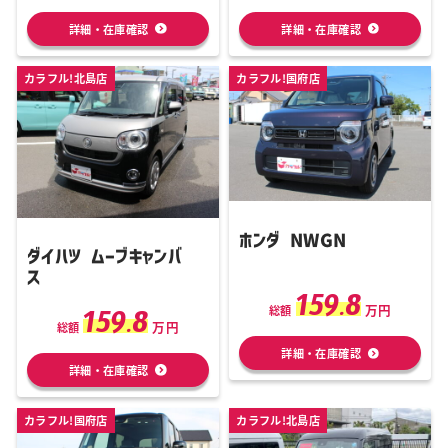
詳細・在庫確認
詳細・在庫確認
カラフル!北島店
カラフル!国府店
ホンダ NWGN
ダイハツ ムーブキャンバ
ス
159.8
万円
159.8
総額
万円
総額
詳細・在庫確認
詳細・在庫確認
カラフル!国府店
カラフル!北島店