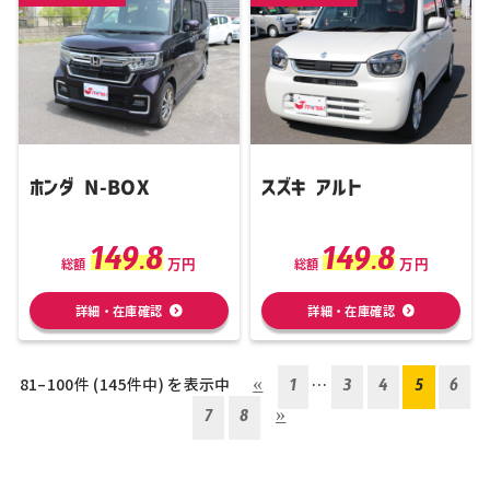
ホンダ N-BOX
スズキ アルト
149.8
149.8
万円
万円
総額
総額
詳細・在庫確認
詳細・在庫確認
81–100件 (145件中) を表示中
«
1
…
3
4
5
6
7
8
»