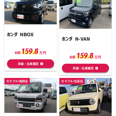
ホンダ ＮＢＯＸ
ホンダ N-VAN
159.8
万円
159.8
総額
万円
総額
詳細・在庫確認
詳細・在庫確認
カラフル!国府店
カラフル!北島店