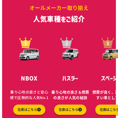
オールメーカー取り揃え
人気車種をご紹介
NBOX
ハスラー
スペーシ
乗り心地の良さと安心
乗り心地の良さ＆燃費
燃費が良く、
感で圧倒的な人気No.1
の良さが人気の秘訣
すい車とし
在庫はこちら
在庫はこちら
在庫はこち