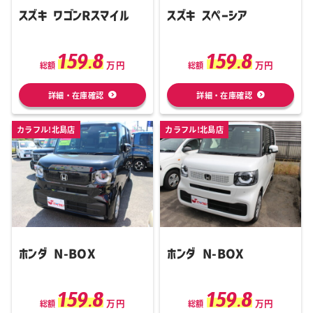
スズキ ワゴンRスマイル
スズキ スペーシア
159.8
159.8
万円
万円
総額
総額
詳細・在庫確認
詳細・在庫確認
カラフル!北島店
カラフル!北島店
ホンダ N-BOX
ホンダ N-BOX
159.8
159.8
万円
万円
総額
総額