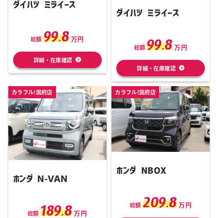
ダイハツ ミライース
ダイハツ ミライース
99.8
万円
99.8
総額
万円
総額
詳細・在庫確認
詳細・在庫確認
カラフル!国府店
カラフル!国府店
ホンダ NBOX
ホンダ Ｎ-ＶＡＮ
209.8
万円
189.8
総額
万円
総額