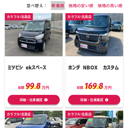
並べ替え：
新着順
価格の安い順
価格の高い順
カラフル!北島店
カラフル!北島店
ミツビシ ekスペース
ホンダ NBOX カスタム
99.8
169.8
万円
万円
総額
総額
詳細・在庫確認
詳細・在庫確認
カラフル!北島店
カラフル!北島店