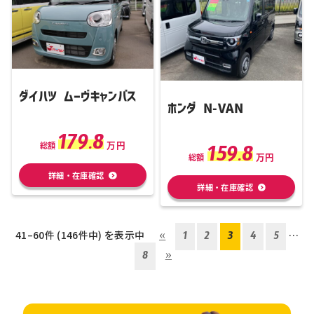
ダイハツ ムーヴキャンバス
ホンダ N-VAN
179.8
万円
159.8
総額
万円
総額
詳細・在庫確認
詳細・在庫確認
41–60件 (146件中) を表示中
«
1
2
3
4
5
…
8
»