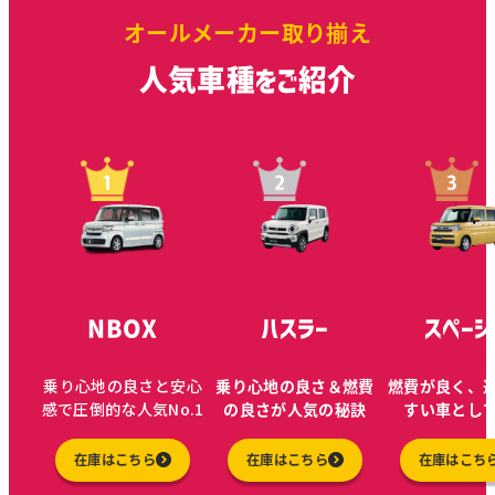
オールメーカー取り揃え
人気車種をご紹介
NBOX
ハスラー
スペーシ
乗り心地の良さと安心
乗り心地の良さ＆燃費
燃費が良く、
感で圧倒的な人気No.1
の良さが人気の秘訣
すい車とし
在庫はこちら
在庫はこちら
在庫はこち