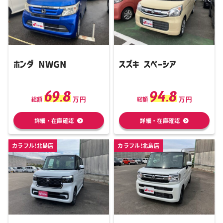
ホンダ NWGN
スズキ スペーシア
69.8
94.8
万円
万円
総額
総額
詳細・在庫確認
詳細・在庫確認
カラフル!北島店
カラフル!北島店