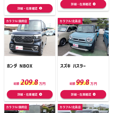
詳細・在庫確認
詳細・在庫確認
カラフル!国府店
カラフル!北島店
ホンダ NBOX
スズキ ハスラー
209.8
99.8
万円
万円
総額
総額
詳細・在庫確認
詳細・在庫確認
カラフル!国府店
カラフル!北島店