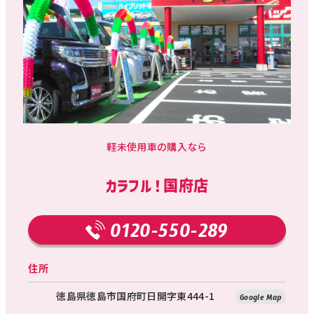
軽未使用車の購入なら
カラフル！国府店
0120-550-289
住所
徳島県徳島市国府町日開字東444-1
Google Map