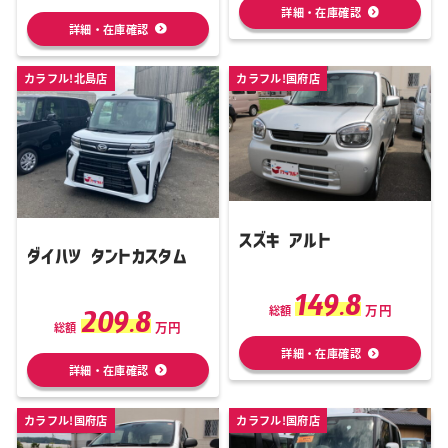
詳細・在庫確認
詳細・在庫確認
カラフル!北島店
カラフル!国府店
スズキ アルト
ダイハツ タントカスタム
149.8
万円
209.8
総額
万円
総額
詳細・在庫確認
詳細・在庫確認
カラフル!国府店
カラフル!国府店