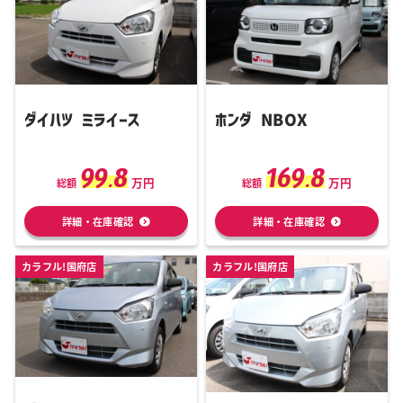
ダイハツ ミライース
ホンダ NBOX
99.8
169.8
万円
万円
総額
総額
詳細・在庫確認
詳細・在庫確認
カラフル!国府店
カラフル!国府店