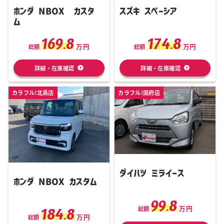
ホンダ NBOX カスタ
スズキ スペーシア
ム
169.8
174.8
万円
万円
総額
総額
詳細・在庫確認
詳細・在庫確認
カラフル!北島店
カラフル!国府店
ダイハツ ミライース
ホンダ NBOX カスタム
99.8
万円
184.8
総額
万円
総額