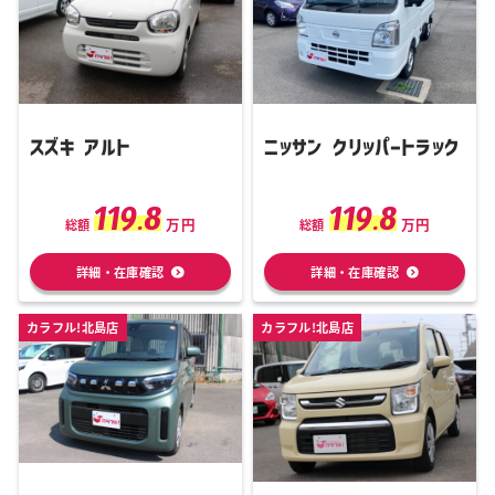
スズキ アルト
ニッサン クリッパートラック
119.8
119.8
万円
万円
総額
総額
詳細・在庫確認
詳細・在庫確認
カラフル!北島店
カラフル!北島店