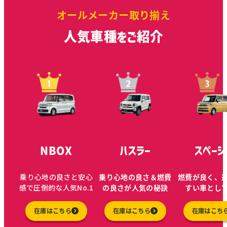
オールメーカー取り揃え
人気車種をご紹介
NBOX
ハスラー
スペーシ
乗り心地の良さと安心
乗り心地の良さ＆燃費
燃費が良く、
感で圧倒的な人気No.1
の良さが人気の秘訣
すい車とし
在庫はこちら
在庫はこちら
在庫はこち