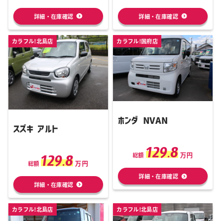
詳細・在庫確認
詳細・在庫確認
カラフル!北島店
カラフル!国府店
ホンダ NVAN
スズキ アルト
129.8
万円
129.8
総額
万円
総額
詳細・在庫確認
詳細・在庫確認
カラフル!北島店
カラフル!北島店