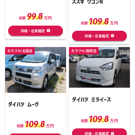
スズキ ワゴンR
99.8
万円
109.8
総額
万円
総額
詳細・在庫確認
詳細・在庫確認
カラフル!北島店
カラフル!国府店
ダイハツ ミライース
ダイハツ ムーヴ
109.8
万円
109.8
総額
万円
総額
詳細・在庫確認