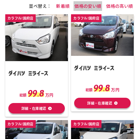
並べ替え：
新着順
価格の安い順
価格の高い順
カラフル!国府店
カラフル!国府店
ダイハツ ミライース
ダイハツ ミライース
99.8
万円
99.8
総額
万円
総額
詳細・在庫確認
詳細・在庫確認
カラフル!国府店
カラフル!国府店