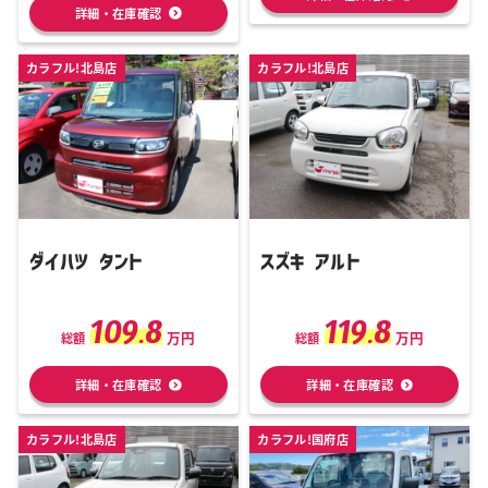
詳細・在庫確認
カラフル!北島店
カラフル!北島店
ダイハツ タント
スズキ アルト
109.8
119.8
万円
万円
総額
総額
詳細・在庫確認
詳細・在庫確認
カラフル!北島店
カラフル!国府店