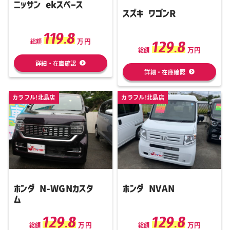
ニッサン ekスペース
スズキ ワゴンR
119.8
万円
129.8
総額
万円
総額
詳細・在庫確認
詳細・在庫確認
カラフル!北島店
カラフル!北島店
ホンダ N-WGNカスタ
ホンダ NVAN
ム
129.8
129.8
万円
万円
総額
総額