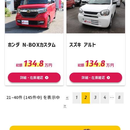
ホンダ N-BOXカスタム
スズキ アルト
134.8
134.8
万円
万円
総額
総額
詳細・在庫確認
詳細・在庫確認
21–40件 (145件中) を表示中
«
1
2
3
4
…
8
»