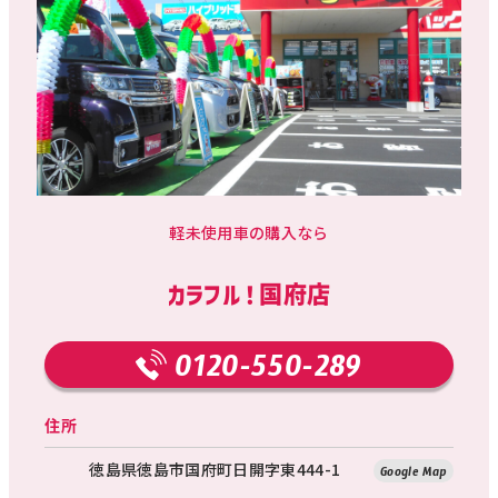
軽未使用車の購入なら
カラフル！国府店
0120-550-289
住所
徳島県徳島市国府町日開字東444-1
Google Map