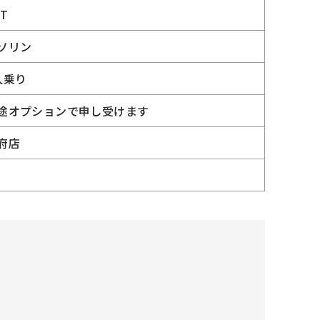
VT
ソリン
人乗り
途オプションで申し受けます
府店