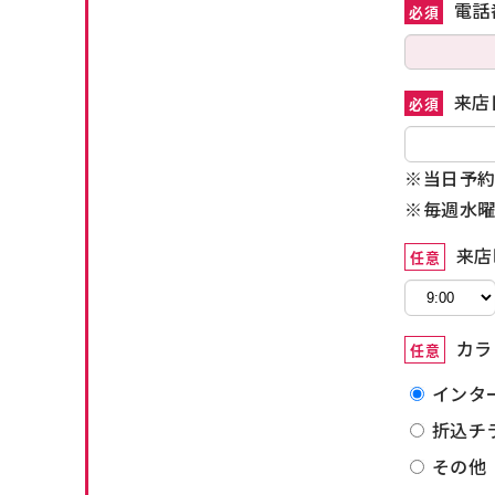
電話
必須
来店
必須
※当日予約
※毎週水曜
来店
任意
カラ
任意
インタ
折込チ
その他