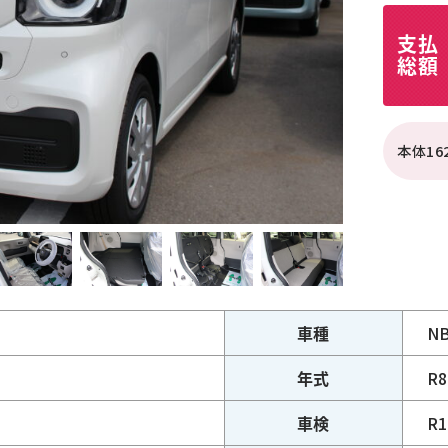
支払
総額
本体16
車種
N
年式
R
車検
R