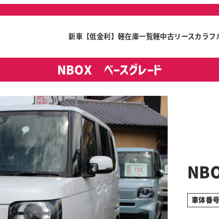
新車【低金利】
軽在庫一覧
軽中古リース
カラフ
NBOX ベースグレード
NB
車体番号 