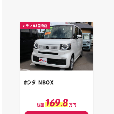
カラフル!国府店
ホンダ NBOX
169.8
総額
万円