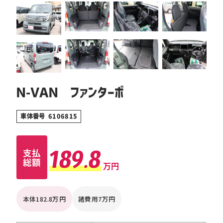
Ｎ-ＶＡＮ ファンターボ
車体番号 6106815
189.8
支払
総額
万円
本体182.8万円
諸費用7万円