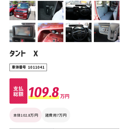
タント X
車体番号 1011041
109.8
支払
総額
万円
本体102.8万円
諸費用7万円