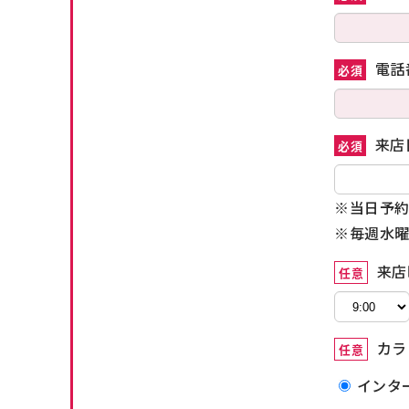
電話
必須
来店
必須
※当日予約
※毎週水曜
来店
任意
カラ
任意
インタ