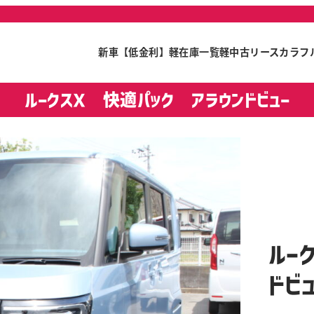
新車【低金利】
軽在庫一覧
軽中古リース
カラフ
ルークスＸ 快適パック アラウンドビュー
ルー
ドビ