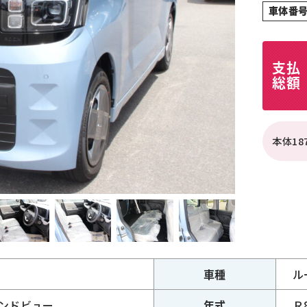
車体番号
支払
総額
本体18
車種
ル
ンドビュー
年式
Ｒ