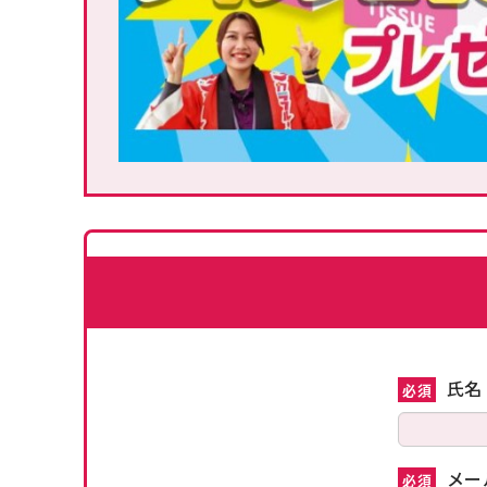
氏名
必須
メー
必須