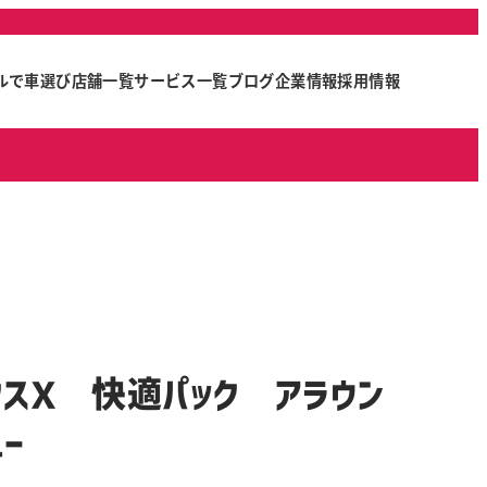
ルで車選び
店舗一覧
サービス一覧
ブログ
企業情報
採用情報
クスＸ 快適パック アラウン
ュー