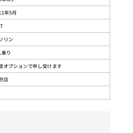
11年5月
VT
ソリン
人乗り
途オプションで申し受けます
府店