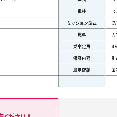
車検
Ｒ
ミッション型式
C
燃料
ガ
乗車定員
4
保証内容
別
展示店舗
国
ください！