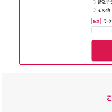
折込チ
その他
その
任意