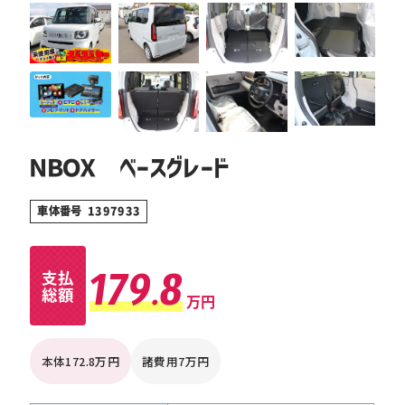
ＮＢＯＸ ベースグレード
車体番号 1397933
179.8
支払
総額
万円
本体172.8万円
諸費用7万円