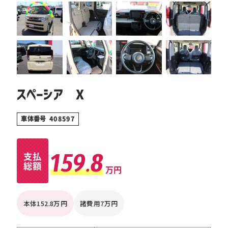
スペーシア X
車体番号 408597
159.8
支払
総額
万円
本体152.8万円
諸費用7万円