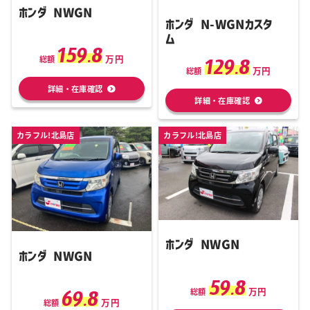
ホンダ NWGN
ホンダ N-WGNカスタ
ム
159.8
万円
129.8
総額
万円
総額
詳細・在庫確認
詳細・在庫確認
カラフル!北島店
カラフル!北島店
ホンダ NWGN
ホンダ NWGN
59.8
万円
69.8
総額
万円
総額