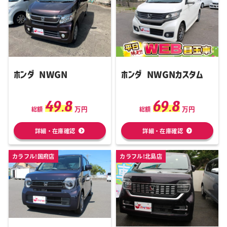
ホンダ NWGN
ホンダ NWGNカスタム
49.8
69.8
万円
万円
総額
総額
詳細・在庫確認
詳細・在庫確認
カラフル!国府店
カラフル!北島店