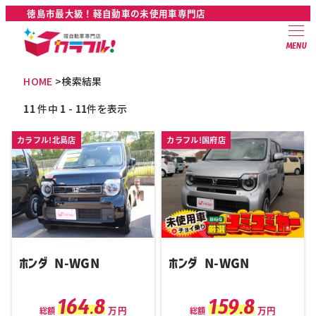
徳島市最大級！軽自動車の未使用車専門店
MENU
HOME
>検索結果
11
件中
1
-
11
件を表示
カラフル!北島店
カラフル!国府店
ホンダ N-WGN
ホンダ N-WGN
164.8
159.8
万円
万円
総額
総額